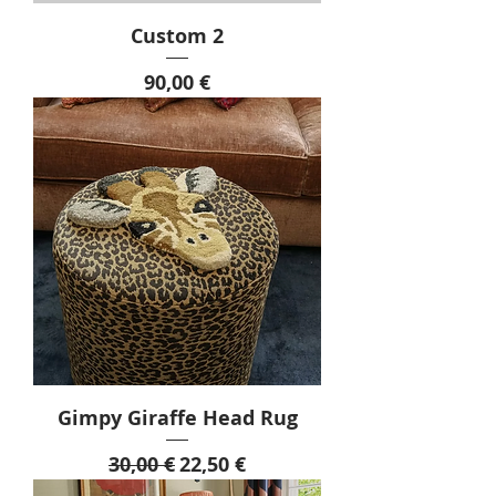
Custom 2
Τιμή
90,00 €
Gimpy Giraffe Head Rug
Κανονική τιμή
Τιμή Έκπτωσης
30,00 €
22,50 €