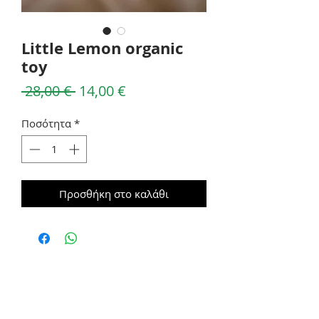
Little Lemon organic
toy
Κανονική
Τιμή
 28,00 € 
14,00 €
τιμή
Έκπτωσης
Ποσότητα
*
Προσθήκη στο καλάθι