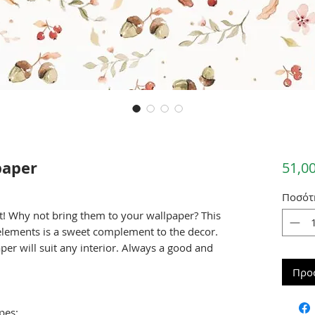
paper
51,00
Ποσότ
t! Why not bring them to your wallpaper? This
 elements is a sweet complement to the decor.
aper will suit any interior. Always a good and
Προ
pes: