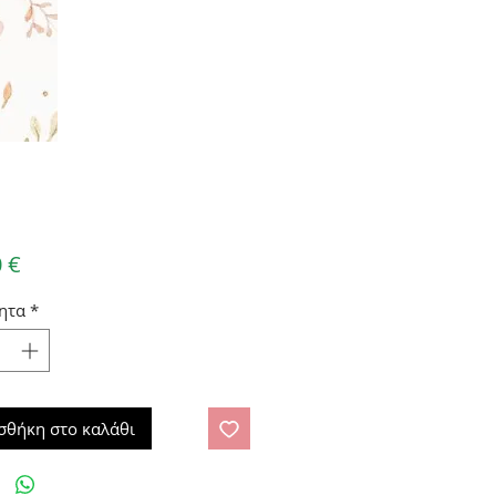
Τιμή
 €
ητα
*
σθήκη στο καλάθι