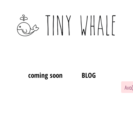
coming soon
BLOG