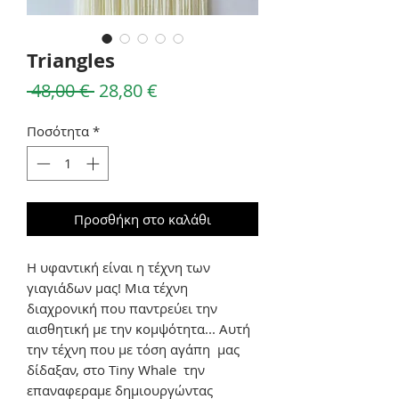
Triangles
Κανονική
Τιμή
 48,00 € 
28,80 €
τιμή
Έκπτωσης
Ποσότητα
*
Προσθήκη στο καλάθι
Η υφαντική είναι η τέχνη των 
γιαγιάδων μας! Μια τέχνη 
διαχρονική που παντρεύει την 
αισθητική με την κομψότητα... Αυτή 
την τέχνη που με τόση αγάπη  μας 
δίδαξαν, στο Tiny Whale  την 
επαναφεραμε δημιουργώντας 