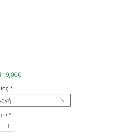
Τιμή
119,00€
Έκπτωσης
θος
*
λογή
ητα
*