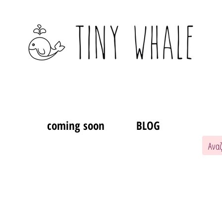
coming soon
BLOG