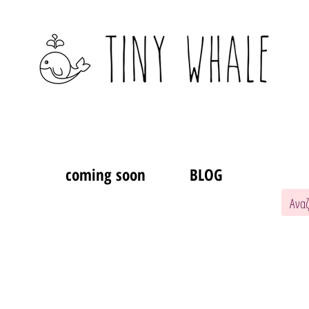
coming soon
BLOG