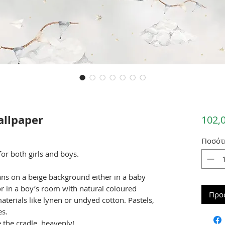
allpaper
102,
Ποσότ
or both girls and boys.
ans on a beige background either in a baby
or in a boy’s room with natural coloured
Προ
terials like lynen or undyed cotton. Pastels,
es.
 the cradle, heavenly!