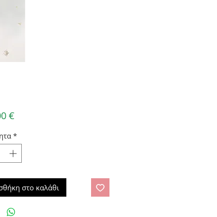
Τιμή
00 €
ητα
*
σθήκη στο καλάθι