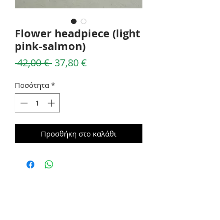
Flower headpiece (light
pink-salmon)
Κανονική
Τιμή
 42,00 € 
37,80 €
τιμή
Έκπτωσης
Ποσότητα
*
Προσθήκη στο καλάθι